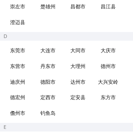
崇左市
楚雄州
昌都市
昌江县
澄迈县
D
东莞市
大连市
大同市
大庆市
东营市
丹东市
大理州
德州市
迪庆州
德阳市
达州市
大兴安岭
德宏州
定西市
定安县
东方市
儋州市
钓鱼岛
E