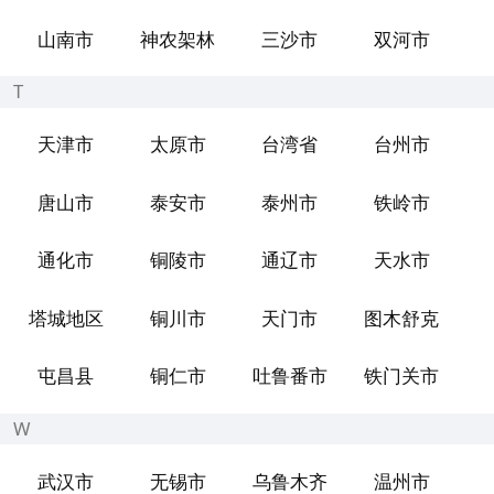
山南市
神农架林
三沙市
双河市
T
天津市
太原市
台湾省
台州市
唐山市
泰安市
泰州市
铁岭市
通化市
铜陵市
通辽市
天水市
塔城地区
铜川市
天门市
图木舒克
屯昌县
铜仁市
吐鲁番市
铁门关市
W
武汉市
无锡市
乌鲁木齐
温州市