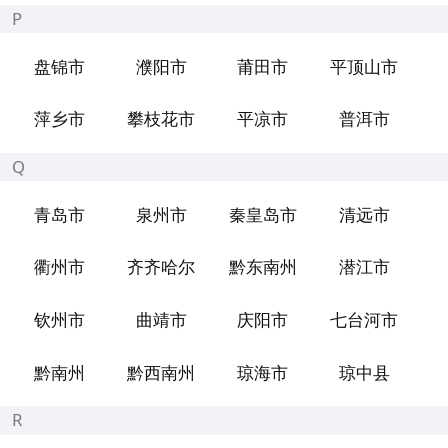
P
盘锦市
濮阳市
莆田市
平顶山市
萍乡市
攀枝花市
平凉市
普洱市
Q
青岛市
泉州市
秦皇岛市
清远市
衢州市
齐齐哈尔
黔东南州
潜江市
钦州市
曲靖市
庆阳市
七台河市
黔南州
黔西南州
琼海市
琼中县
R