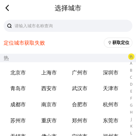
选择城市
定位城市获取失败
获取定位
热
热
A
B
北京市
上海市
广州市
深圳市
C
D
青岛市
西安市
武汉市
天津市
E
F
成都市
南京市
合肥市
杭州市
G
H
J
苏州市
重庆市
郑州市
东莞市
K
L