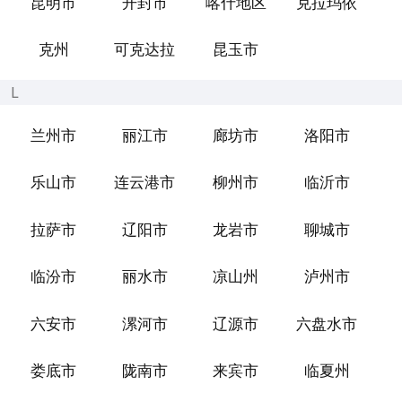
昆明市
开封市
喀什地区
克拉玛依
克州
可克达拉
昆玉市
L
兰州市
丽江市
廊坊市
洛阳市
乐山市
连云港市
柳州市
临沂市
拉萨市
辽阳市
龙岩市
聊城市
临汾市
丽水市
凉山州
泸州市
六安市
漯河市
辽源市
六盘水市
娄底市
陇南市
来宾市
临夏州