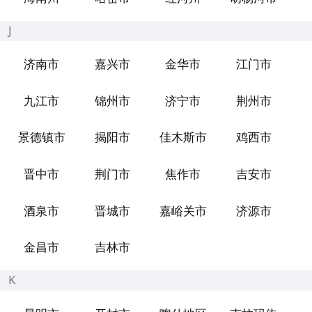
J
济南市
嘉兴市
金华市
江门市
九江市
锦州市
济宁市
荆州市
景德镇市
揭阳市
佳木斯市
鸡西市
晋中市
荆门市
焦作市
吉安市
酒泉市
晋城市
嘉峪关市
济源市
金昌市
吉林市
K