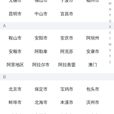
无锡市
佛山市
宁波市
福州市
M
N
昆明市
中山市
宜昌市
P
Q
A
R
S
鞍山市
安阳市
安庆市
阿坝州
T
W
X
安顺市
阿勒泰
阿克苏
安康市
Y
Z
阿里地区
阿拉尔市
阿拉善盟
澳门
B
北京市
保定市
宝鸡市
包头市
蚌埠市
北海市
本溪市
滨州市