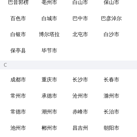
巴音郭楞
亳州市
白山市
保山市
百色市
白城市
巴中市
巴彦淖尔
白银市
博尔塔拉
北屯市
白沙市
保亭县
毕节市
C
成都市
重庆市
长沙市
长春市
常州市
承德市
沧州市
滁州市
常德市
潮州市
赤峰市
长治市
池州市
郴州市
昌吉州
朝阳市