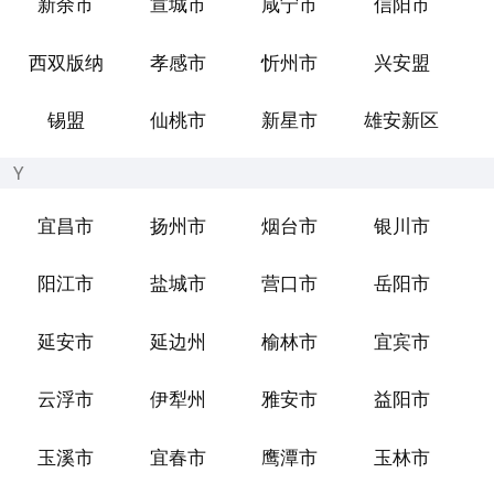
新余市
宣城市
咸宁市
信阳市
西双版纳
孝感市
忻州市
兴安盟
锡盟
仙桃市
新星市
雄安新区
Y
宜昌市
扬州市
烟台市
银川市
阳江市
盐城市
营口市
岳阳市
延安市
延边州
榆林市
宜宾市
云浮市
伊犁州
雅安市
益阳市
玉溪市
宜春市
鹰潭市
玉林市