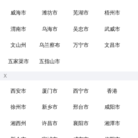
威海市
潍坊市
芜湖市
梧州市
渭南市
乌海市
吴忠市
武威市
文山州
乌兰察布
万宁市
文昌市
五家渠市
五指山市
X
西安市
厦门市
西宁市
香港
徐州市
新乡市
邢台市
咸阳市
湘西州
许昌市
襄阳市
湘潭市