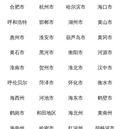
合肥市
杭州市
哈尔滨市
海口市
呼和浩特
邯郸市
湖州市
黄山市
惠州市
淮安市
葫芦岛市
黄冈市
黄石市
黑河市
衡阳市
河源市
淮南市
贺州市
淮北市
汉中市
呼伦贝尔
菏泽市
怀化市
衡水市
海西州
河池市
海东市
鹤壁市
鹤岗市
和田地区
海北州
黄南州
海南州
哈密市
红河州
胡杨河市